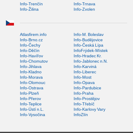
Info-Trenčín
Info-Trnava
Info-Žilina
Info-Zvolen
Atlasfirem.info
Info-M. Boleslav
Info-Brno.cz
Info-Budějovice
Info-Čechy
Info-Česká Lípa
Info-Děčín
InfoFrýdek-Místek
Info-Havířov
Info-Hradec Kr.
Info-Chomutov
Info-Jablonec n.N.
Info-Jihlava
Info-Karviná
Info-Kladno
Info-Liberec
Info-Morava
Info-Most
Info-Olomouc
Info-Opava
Info-Ostrava
Info-Pardubice
Info-Plzeň
Info-Praha
Info-Přerov
Info-Prostějov
Info-Teplice
Info-Třebíč
Info-Ústí n.L.
Info-Karlovy Vary
Info-Vysočina
InfoZlín