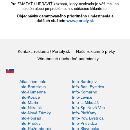
Pre ZMAZAŤ / UPRAVIŤ záznam, ktorý neobsahuje váš mail ani
telefón alebo pri problémoch s editáciou kliknite
tu
.
Objednávky garantovaného prioritného umiestnenia a
ďalších služieb:
www.portaly.sk
Kontakt, reklama / Portaly.sk
Naše reklamné prvky
Všeobecné obchodné podmienky
Atlasfiriem.info
Info-Bardejov
Info-Bratislava
Info-Ban. Bystrica
Info-Humenné
Info-Komárno
Info-Košice
Info-Levice
Info-Martin
Info-L. Mikuláš
Info-Nitra.sk
Info-Sp. Nová Ves
Info-Nové Zámky
Info-Piešťany
Info-Poprad
Info-Pov. Bystrica
Info-Prešov
Info-Prievidza
Info-Ružomberok
Info-Slovensko