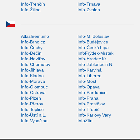
Info-Trenčín
Info-Trnava
Info-Žilina
Info-Zvolen
Atlasfirem.info
Info-M. Boleslav
Info-Brno.cz
Info-Budějovice
Info-Čechy
Info-Česká Lípa
Info-Děčín
InfoFrýdek-Místek
Info-Havířov
Info-Hradec Kr.
Info-Chomutov
Info-Jablonec n.N.
Info-Jihlava
Info-Karviná
Info-Kladno
Info-Liberec
Info-Morava
Info-Most
Info-Olomouc
Info-Opava
Info-Ostrava
Info-Pardubice
Info-Plzeň
Info-Praha
Info-Přerov
Info-Prostějov
Info-Teplice
Info-Třebíč
Info-Ústí n.L.
Info-Karlovy Vary
Info-Vysočina
InfoZlín