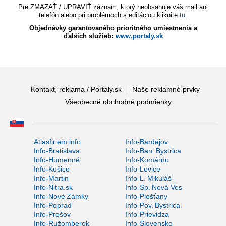
Pre ZMAZAŤ / UPRAVIŤ záznam, ktorý neobsahuje váš mail ani
telefón alebo pri problémoch s editáciou kliknite
tu
.
Objednávky garantovaného prioritného umiestnenia a
ďalších služieb:
www.portaly.sk
Kontakt, reklama / Portaly.sk
Naše reklamné prvky
Všeobecné obchodné podmienky
Atlasfiriem.info
Info-Bardejov
Info-Bratislava
Info-Ban. Bystrica
Info-Humenné
Info-Komárno
Info-Košice
Info-Levice
Info-Martin
Info-L. Mikuláš
Info-Nitra.sk
Info-Sp. Nová Ves
Info-Nové Zámky
Info-Piešťany
Info-Poprad
Info-Pov. Bystrica
Info-Prešov
Info-Prievidza
Info-Ružomberok
Info-Slovensko