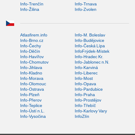
Info-Trenčín
Info-Trnava
Info-Žilina
Info-Zvolen
Atlasfirem.info
Info-M. Boleslav
Info-Brno.cz
Info-Budějovice
Info-Čechy
Info-Česká Lípa
Info-Děčín
InfoFrýdek-Místek
Info-Havířov
Info-Hradec Kr.
Info-Chomutov
Info-Jablonec n.N.
Info-Jihlava
Info-Karviná
Info-Kladno
Info-Liberec
Info-Morava
Info-Most
Info-Olomouc
Info-Opava
Info-Ostrava
Info-Pardubice
Info-Plzeň
Info-Praha
Info-Přerov
Info-Prostějov
Info-Teplice
Info-Třebíč
Info-Ústí n.L.
Info-Karlovy Vary
Info-Vysočina
InfoZlín