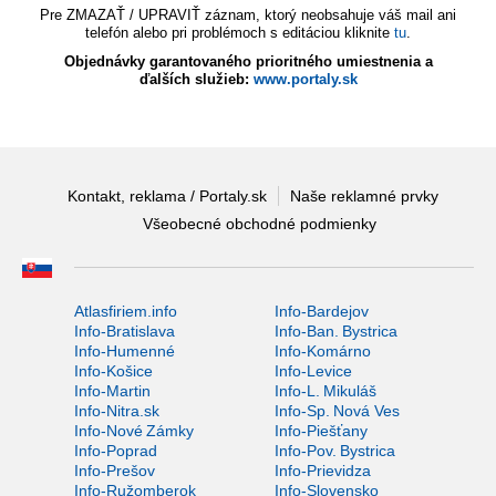
Pre ZMAZAŤ / UPRAVIŤ záznam, ktorý neobsahuje váš mail ani
telefón alebo pri problémoch s editáciou kliknite
tu
.
Objednávky garantovaného prioritného umiestnenia a
ďalších služieb:
www.portaly.sk
Kontakt, reklama / Portaly.sk
Naše reklamné prvky
Všeobecné obchodné podmienky
Atlasfiriem.info
Info-Bardejov
Info-Bratislava
Info-Ban. Bystrica
Info-Humenné
Info-Komárno
Info-Košice
Info-Levice
Info-Martin
Info-L. Mikuláš
Info-Nitra.sk
Info-Sp. Nová Ves
Info-Nové Zámky
Info-Piešťany
Info-Poprad
Info-Pov. Bystrica
Info-Prešov
Info-Prievidza
Info-Ružomberok
Info-Slovensko